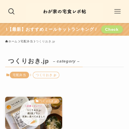
\【最新】おすすめミールキットランキング /
Check
ホーム
宅配弁当
つくりおき.jp
つくりおき.jp
– category –
宅配弁当
つくりおき.jp
つくりおき.jp