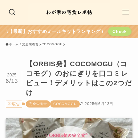
\【最新】おすすめミールキットランキング /
Check
ホーム
完全栄養食
COCOMOGU
【ORBIS発】COCOMOGU（コ
コモグ）のおにぎりを口コミレ
2025
6/13
ビュー！デメリットはこの2つだ
け
広告
2025年6月13日
完全栄養食
COCOMOGU