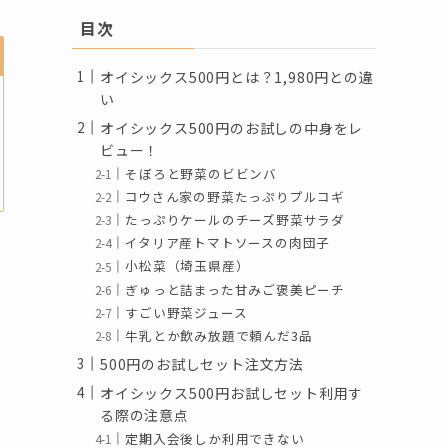
目次
オイシックス500円とは？1,980円との違
い
オイシックス500円のお試しの中身をレ
ビュー！
そぼろと野菜のビビンバ
コウさん家の野菜たっぷりプルコギ
たっぷりケールのチーズ野菜サラダ
イタリア産トマトソースの肉団子
小松菜（埼玉県産）
ぎゅっと詰まった甘みご褒美ピーチ
すごい野菜ジュース
牛乳とか飲み放題で頼んだ3品
500円のお試しセット注文方法
オイシックス500円お試しセット利用す
る際の注意点
定期入会後しか利用できない