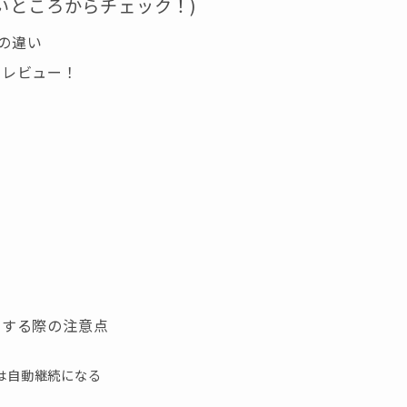
いところからチェック！)
との違い
をレビュー！
用する際の注意点
は自動継続になる